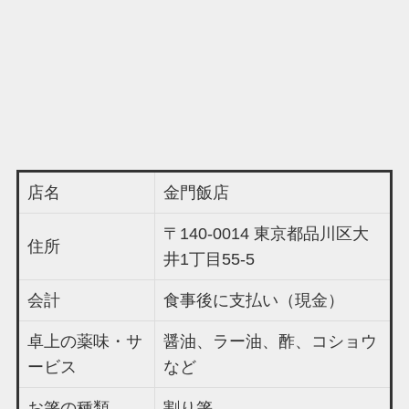
店名
金門飯店
〒140-0014 東京都品川区大
住所
井1丁目55-5
会計
食事後に支払い（現金）
卓上の薬味・サ
醤油、ラー油、酢、コショウ
ービス
など
お箸の種類
割り箸