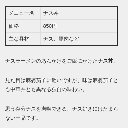
メニュー名
ナス丼
価格
850円
主な具材
ナス、豚肉など
ナスラーメンのあんかけをご飯にかけた
ナス丼
。
見た目は麻婆茄子に近いですが、味は麻婆茄子と
も中華丼とも異なる独自の味わい。
思う存分ナスを満喫できる、ナス好きにはたまら
ない一品です。