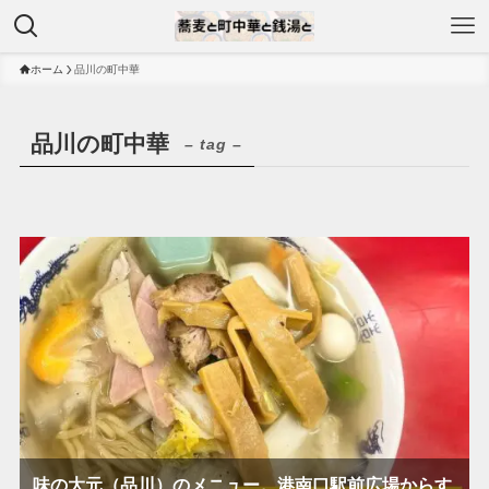
ホーム
品川の町中華
品川の町中華
– tag –
味の大元（品川）のメニュー。港南口駅前広場からす