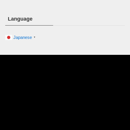
ー
Language
Japanese
▼