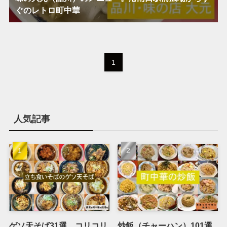
ぐのレトロ町中華
1
人気記事
ゲソ天そば31選。コリコリ
炒飯（チャーハン）101選