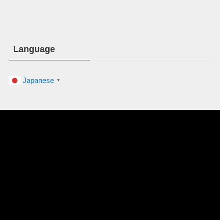
リ
ー
Language
Japanese
▼