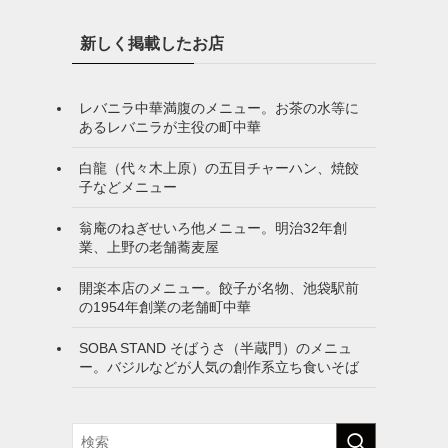
新しく掲載したお店
レバニラ中華満腹のメニュー。お茶の水等に
あるレバニラが主役の町中華
白龍（代々木上原）の五目チャーハン、焼餃
子などメニュー
翁庵のねぎせいろ他メニュー。明治32年創
業、上野の老舗蕎麦屋
開楽本店のメニュー。餃子が名物、池袋駅前
の1954年創業の老舗町中華
SOBA STAND そばうさ（半蔵門）のメニュ
ー。バジルなどが人気の創作系立ち食いそば