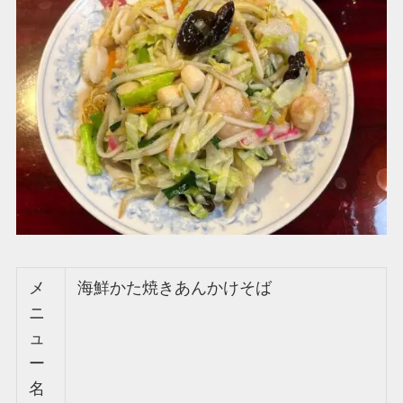
メ
海鮮かた焼きあんかけそば
ニ
ュ
ー
名