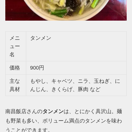
メニ
タンメン
ュー
名
価格
900円
主な
もやし、キャベツ、ニラ、玉ねぎ、に
具材
んじん、きくらげ、豚肉 など
南昌飯店さんの
タンメン
は、とにかく具沢山。麺
も野菜も多い、ボリューム満点のタンメンを味わ
うことができます。