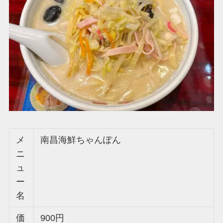
メ
南昌海鮮ちゃんぽん
ニ
ュ
ー
名
価
900円