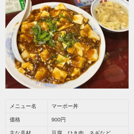
メニュー名
マーボー丼
価格
900円
主な具材
豆腐、ひき肉、ネギなど