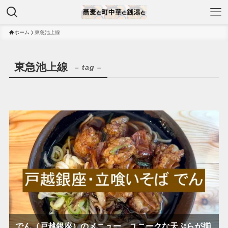
ホーム
東急池上線
東急池上線
– tag –
でん（戸越銀座）のメニュー。ユニークな天ぷらが揃