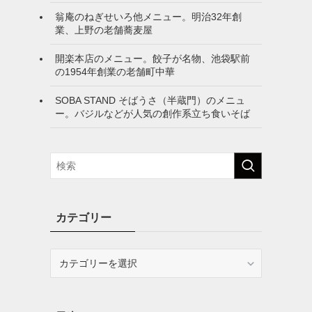
翁庵のねぎせいろ他メニュー。明治32年創
業、上野の老舗蕎麦屋
開楽本店のメニュー。餃子が名物、池袋駅前
の1954年創業の老舗町中華
SOBA STAND そばうさ（半蔵門）のメニュ
ー。バジルなどが人気の創作系立ち食いそば
カテゴリー
カ
テ
ゴ
リ