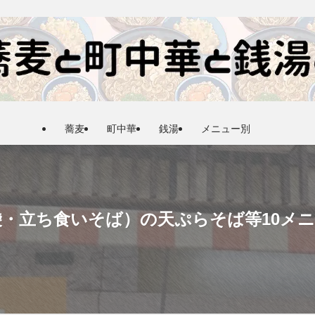
蕎麦
町中華
銭湯
メニュー別
池袋・立ち食いそば）の天ぷらそば等10メ