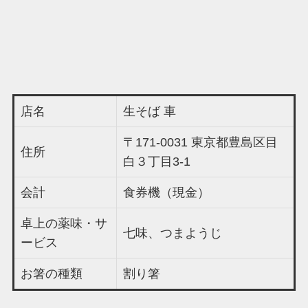
店名
生そば 車
〒171-0031 東京都豊島区目
住所
白３丁目3-1
会計
食券機（現金）
卓上の薬味・サ
七味、つまようじ
ービス
お箸の種類
割り箸