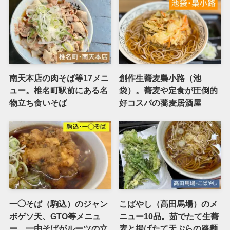
南天本店の肉そば等17メニ
創作生蕎麦梟小路（池
ュー。椎名町駅前にある名
袋）。蕎麦や定食が圧倒的
物立ち食いそば
好コスパの蕎麦居酒屋
一◯そば（駒込）のジャン
こばやし（高田馬場）のメ
ボゲソ天、GTO等メニュ
ニュー10品。茹でたて生蕎
ー。一由そばがルーツの立
麦と揚げたて天ぷらの路麺