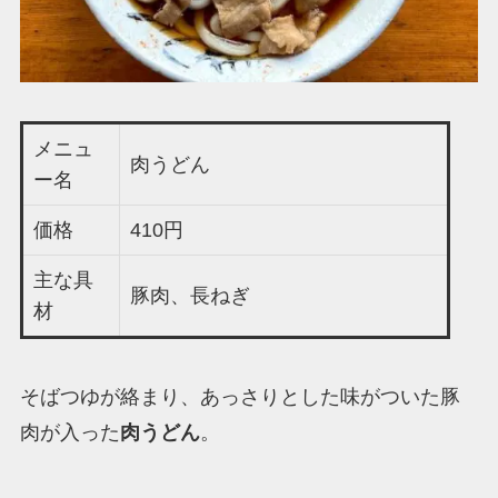
メニュ
肉うどん
ー名
価格
410円
主な具
豚肉、長ねぎ
材
そばつゆが絡まり、あっさりとした味がついた豚
肉が入った
肉うどん
。