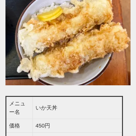
メニュ
いか天丼
ー名
価格
450円