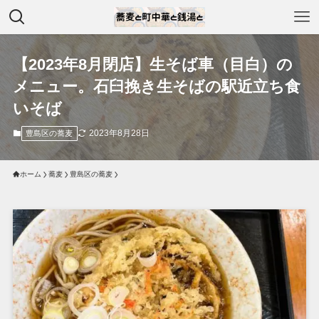
【2023年8月閉店】生そば車（目白）の
メニュー。石臼挽き生そばの駅近立ち食
いそば
2023年8月28日
豊島区の蕎麦
ホーム
蕎麦
豊島区の蕎麦