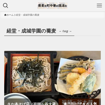
ホーム
経堂・成城学園の蕎麦
経堂・成城学園の蕎麦
– tag –
さか本そば店（祖師ヶ谷大蔵）。連日列ができる人気