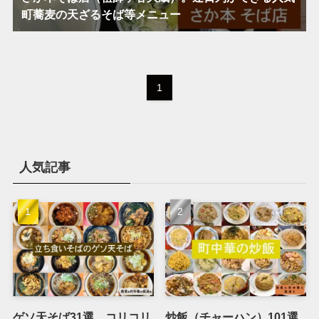
町蕎麦の天ざるそば等メニュー
1
人気記事
ゲソ天そば31選。コリコリ
炒飯（チャーハン）101選