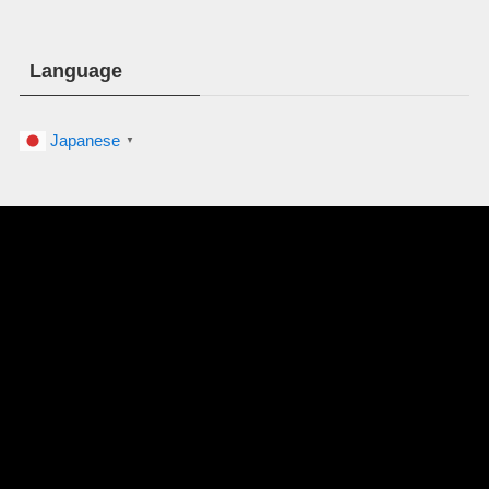
ー
Language
Japanese
▼