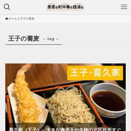
ホーム
王子の蕎麦
王子の蕎麦
– tag –
喜久家（王子）。大きな海老天が名物の北区役所すぐ