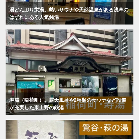
湯どんぶり栄湯。熱いサウナや天然温泉がある浅草の
はずれにある人気銭湯
寿湯（稲荷町）。露天風呂や2種類のサウナなど設備
が充実した東上野の銭湯