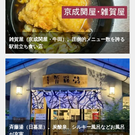
雑賀屋（京成関屋・牛田）。圧倒的メニュー数を誇る
駅前立ち食い店
斉藤湯（日暮里）。炭酸泉、シルキー風呂などお風呂
が充実