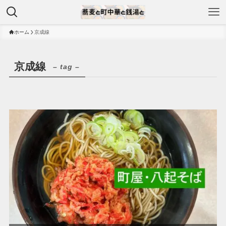
ホーム
京成線
京成線
– tag –