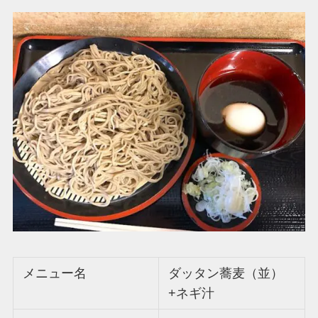
メニュー名
ダッタン蕎麦（並）
+ネギ汁