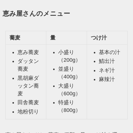
恵み屋さんのメニュー
蕎麦
量
つけ汁
恵み蕎麦
小盛り
基本の汁
（200g）
ダッタン
鯖出汁
蕎麦
並盛り
ネギ汁
（400g）
黒胡麻ダ
麻辣汁
ッタン蕎
大盛り
麦
（600g）
田舎蕎麦
特盛り
（800g）
地粉切り