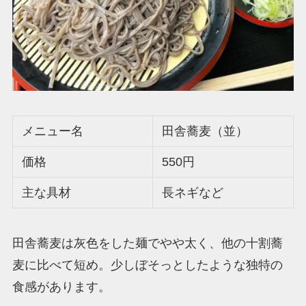
メニュー名
田舎蕎麦（並）
価格
550円
主な具材
長ネギなど
田舎蕎麦は灰色をした麺でやや太く、他の十割蕎
麦に比べて短め。少しぼそっとしたような独特の
食感があります。