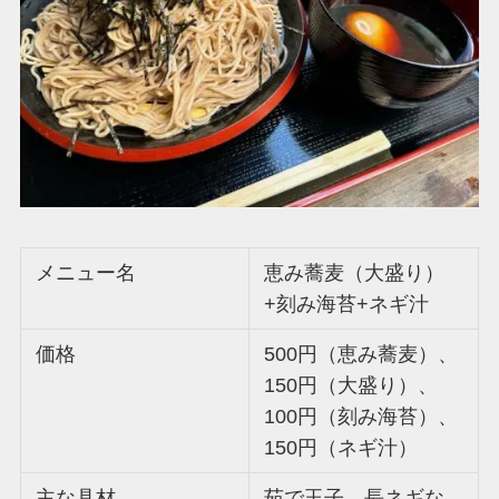
メニュー名
恵み蕎麦（大盛り）
+刻み海苔+ネギ汁
価格
500円（恵み蕎麦）、
150円（大盛り）、
100円（刻み海苔）、
150円（ネギ汁）
主な具材
茹で玉子、長ネギな