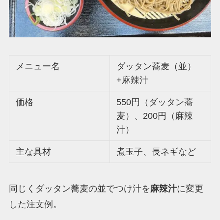
メニュー名
ダッタン蕎麦（並）
+麻辣汁
価格
550円（ダッタン蕎
麦）、200円（麻辣
汁）
主な具材
煮玉子、長ネギなど
同じくダッタン蕎麦の並でつけ汁を
麻辣汁
に変更
した注文例。