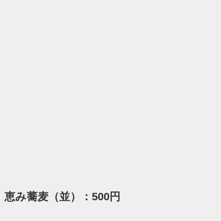
恵み蕎麦（並）：500円