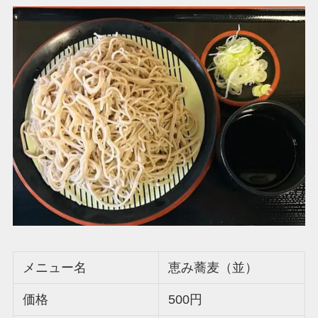
メニュー名
恵み蕎麦（並）
価格
500円