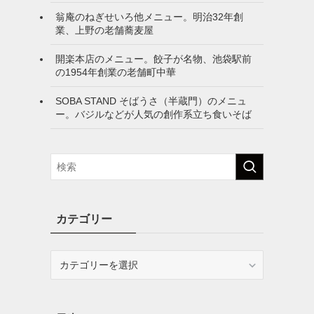
翁庵のねぎせいろ他メニュー。明治32年創
業、上野の老舗蕎麦屋
開楽本店のメニュー。餃子が名物、池袋駅前
の1954年創業の老舗町中華
SOBA STAND そばうさ（半蔵門）のメニュ
ー。バジルなどが人気の創作系立ち食いそば
カテゴリー
カ
テ
ゴ
リ