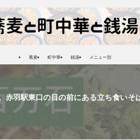
蕎麦
町中華
銭湯
メニュー別
ー。赤羽駅東口の目の前にある立ち食いそ