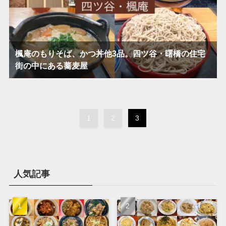
楓庵のもりそば、かつ丼他3品。四ツ谷・曙橋の住宅
街の中にある蕎麦屋
1
2
3
人気記事