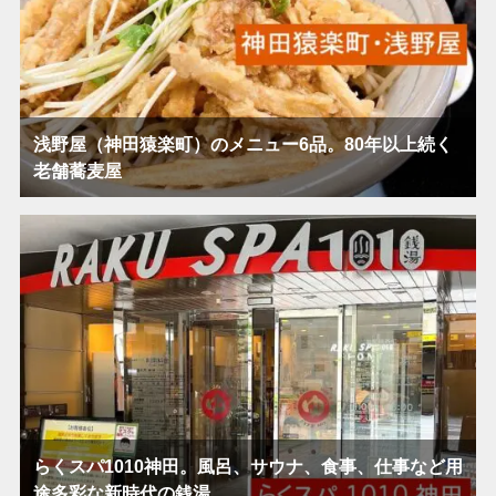
浅野屋（神田猿楽町）のメニュー6品。80年以上続く
老舗蕎麦屋
らくスパ1010神田。風呂、サウナ、食事、仕事など用
途多彩な新時代の銭湯