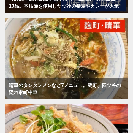
10品。本枯節を使用したつゆの蕎麦やカレーが人気
晴華のタンタンメンなど7メニュー。麹町、四ツ谷の
隠れ家町中華