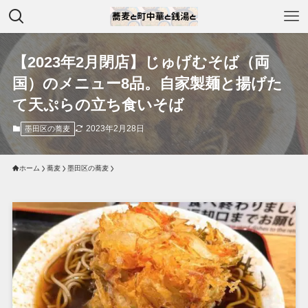
【2023年2月閉店】じゅげむそば（両
国）のメニュー8品。自家製麺と揚げた
て天ぷらの立ち食いそば
2023年2月28日
墨田区の蕎麦
ホーム
蕎麦
墨田区の蕎麦