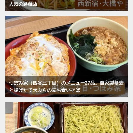
人気の路麺店
つぼみ家（四谷三丁目）のメニュー27品。自家製蕎麦
と揚げたて天ぷらの立ち食いそば