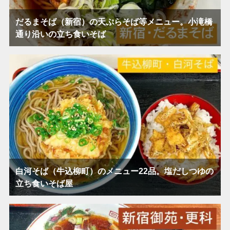
だるまそば（新宿）の天ぷらそば等メニュー。小滝橋
通り沿いの立ち食いそば
白河そば（牛込柳町）のメニュー22品。塩だしつゆの
立ち食いそば屋