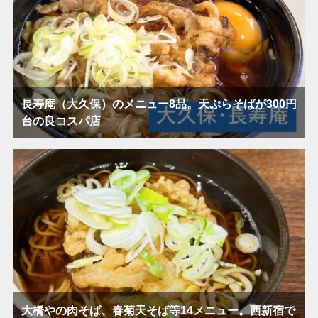
長寿庵（大久保）のメニュー8品。天ぷらそばが300円
台の良コスパ店
大橋やの肉そば、春菊天そば等14メニュー。西新宿で