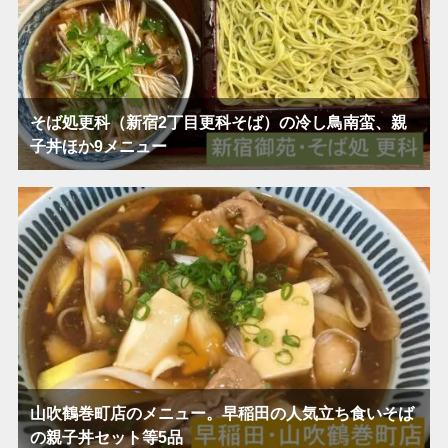
そば処更科（新宿2丁目更科そば）の冷し鳥南蛮、親
子丼ほか9メニュー
山吹鶴巻町店のメニュー。早稲田の人気立ち食いそば
の親子丼セット等5品