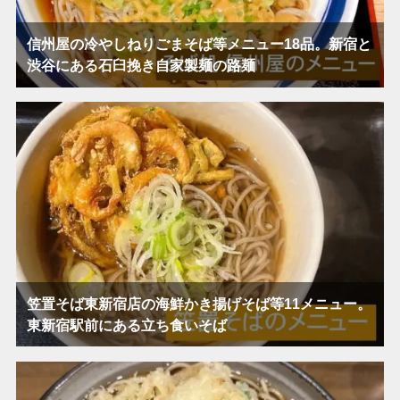
信州屋の冷やしねりごまそば等メニュー18品。新宿と
渋谷にある石臼挽き自家製麺の路麺
笠置そば東新宿店の海鮮かき揚げそば等11メニュー。
東新宿駅前にある立ち食いそば