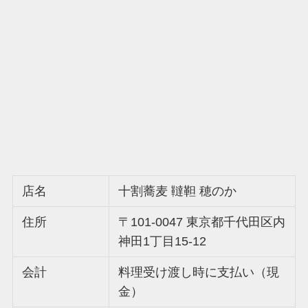
店名
十割蕎麦 韃靼 穂のか
住所
〒101-0047 東京都千代田区内
神田1丁目15-12
会計
料理受け渡し時に支払い（現
金）