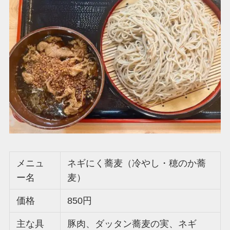
メニュ
ネギにく蕎麦（冷やし・穂のか蕎
ー名
麦）
価格
850円
主な具
豚肉、ダッタン蕎麦の実、ネギ