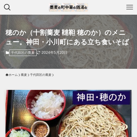
穂のか（十割蕎麦 韃靼 穂のか）のメニ
ュー。神田・小川町にある立ち食いそば
2024年5月20日
千代田区の蕎麦
ホーム
蕎麦
千代田区の蕎麦